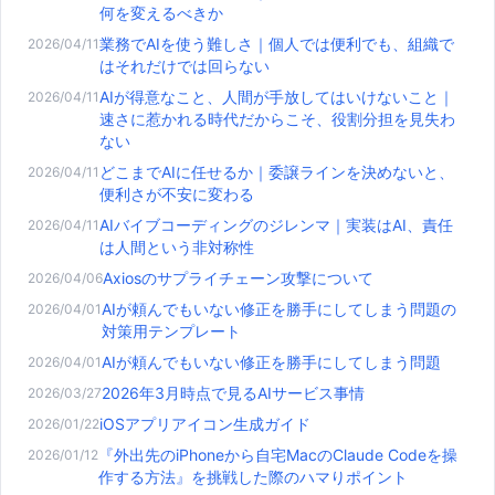
何を変えるべきか
業務でAIを使う難しさ｜個人では便利でも、組織で
2026/04/11
はそれだけでは回らない
AIが得意なこと、人間が手放してはいけないこと｜
2026/04/11
速さに惹かれる時代だからこそ、役割分担を見失わ
ない
どこまでAIに任せるか｜委譲ラインを決めないと、
2026/04/11
便利さが不安に変わる
AIバイブコーディングのジレンマ｜実装はAI、責任
2026/04/11
は人間という非対称性
Axiosのサプライチェーン攻撃について
2026/04/06
AIが頼んでもいない修正を勝手にしてしまう問題の
2026/04/01
対策用テンプレート
AIが頼んでもいない修正を勝手にしてしまう問題
2026/04/01
2026年3月時点で見るAIサービス事情
2026/03/27
iOSアプリアイコン生成ガイド
2026/01/22
『外出先のiPhoneから自宅MacのClaude Codeを操
2026/01/12
作する方法』を挑戦した際のハマりポイント