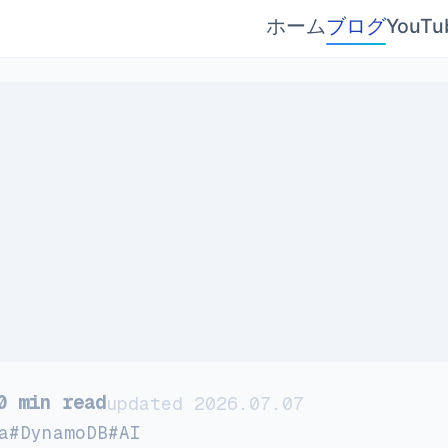
ホーム
ブログ
YouTu
0
min read
updated
2026
.
07
.
07
a
#
DynamoDB
#
AI