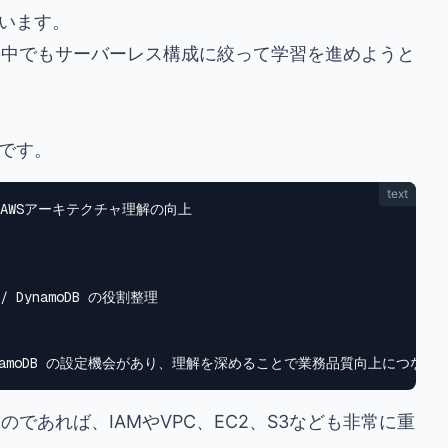
います。
の中でもサーバーレス構成に絞って学習を進めようと
です。
text
AWSアーキテクチャ理解の向上

a / DynamoDB の役割整理

のであれば、IAMやVPC、EC2、S3なども非常に重