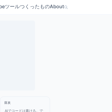
be
ツール
つくったもの
About
目次
AIでコードは書ける。で