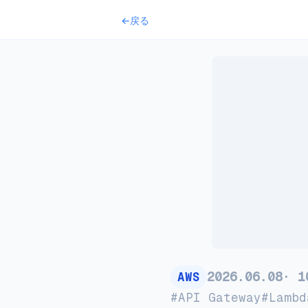
←
戻る
2026
.
06
.
08
·
1
AWS
#
API Gateway
#
Lambd