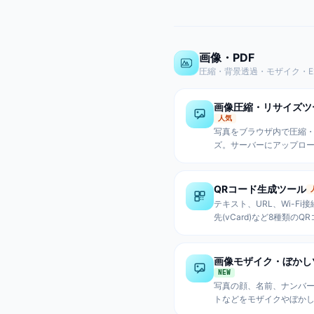
ベル設定、PNG形式でダ
ド。
画像・PDF
圧縮・背景透過・モザイク・Exi
画像圧縮・リサイズツ
人気
写真をブラウザ内で圧縮
ズ。サーバーにアップロ
安全。JPEG/PNG/Web
ラッグ＆ドロップで複数
括処理。
QRコード生成ツール
テキスト、URL、Wi-Fi
先(vCard)など8種類のQ
生成。サイズ調整、エラ
ベル設定、PNG形式でダ
ド。
画像モザイク・ぼかし
NEW
写真の顔、名前、ナンバ
トなどをモザイクやぼか
るツール。SNS投稿、フ