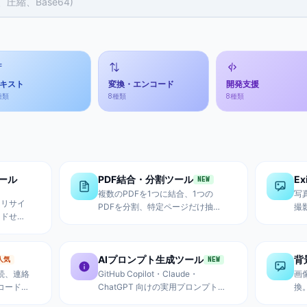
キスト
変換・エンコード
開発支援
種類
8
種類
8
種類
ール
PDF結合・分割ツール
E
NEW
複数のPDFを1つに結合、1つの
写
・リサイ
PDFを分割、特定ページだけ抽
撮
ードせず
出。ドラッグでページ並び替えも
S
P対応。ド
可能。ブラウザ内処理でサーバー
バ
画像を一
アップロード不要。
処
AIプロンプト生成ツール
背
人気
NEW
接続、連絡
GitHub Copilot・Claude・
画
Rコードを
ChatGPT 向けの実用プロンプトを
換
ー訂正レ
テンプレートから生成。ファイル
単