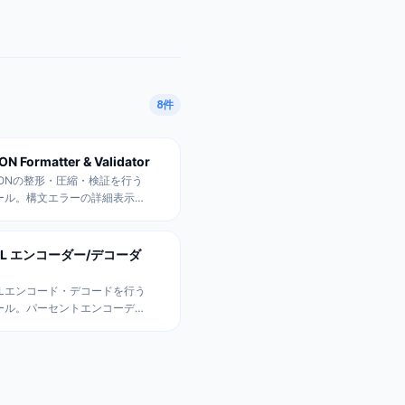
8
件
ON Formatter & Validator
SONの整形・圧縮・検証を行う
ール。構文エラーの詳細表示、
スタマイズ可能なインデント、
ンクリックコピー機能付き。
RL エンコーダー/デコーダ
RLエンコード・デコードを行う
ール。パーセントエンコーディ
グによる特殊文字の変換に対
。