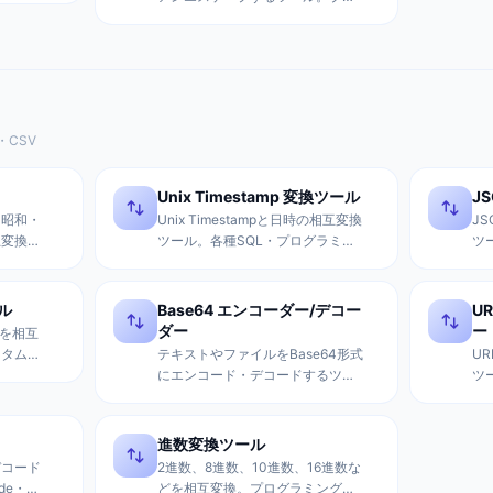
使える正
グ投稿やCMSでのHTMLコード表
示、ユーザー入力の安全な処理に
最適。
・CSV
Unix Timestamp 変換ツール
JS
・昭和・
Unix Timestampと日時の相互変換
J
互変換。
ツール。各種SQL・プログラミン
ツ
早見表付
グ言語形式への自動変換、タイム
カ
認に便
ゾーン対応、相対時間表示機能付
ワ
き。
ール
Base64 エンコーダー/デコー
U
ダー
ー
式を相互
スタムデ
テキストやファイルをBase64形式
U
エスケー
にエンコード・デコードするツー
ツ
シートと
ル。URLセーフなBase64にも対
ン
応。
応
進数変換ツール
デコード
2進数、8進数、10進数、16進数な
de・
どを相互変換。プログラミングや