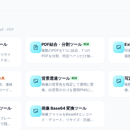
ウンロー
比較・技術調査・バグ調査・コー
去
ド改修など8種類のテンプレート
ッ
で、ハルシネーション防止・最小
差分原則を盛り込んだプロンプト
を簡単作成。
f・PDF
ール
PDF結合・分割ツール
E
NEW
複数のPDFを1つに結合、1つの
写
・リサイ
PDFを分割、特定ページだけ抽
撮
ードせず
出。ドラッグでページ並び替えも
S
P対応。ド
可能。ブラウザ内処理でサーバー
バ
画像を一
アップロード不要。
処
背景透過ツール
写
人気
NEW
接続、連絡
画像の背景色を指定して透明に変
複
Rコードを
換。白背景のロゴを透明PNGに、
換
ー訂正レ
単色背景の商品写真から背景を除
A4
ウンロー
去。ブラウザ内処理でサーバーア
類
ップロード不要。
ー
ツール
画像 Base64 変換ツール
画像ファイルをBase64エンコー
ープレー
ド・デコード。リサイズ・圧縮・
しで隠せ
形式変換対応。HTML・CSS埋め
リマ出品