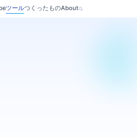
be
ツール
つくったもの
About