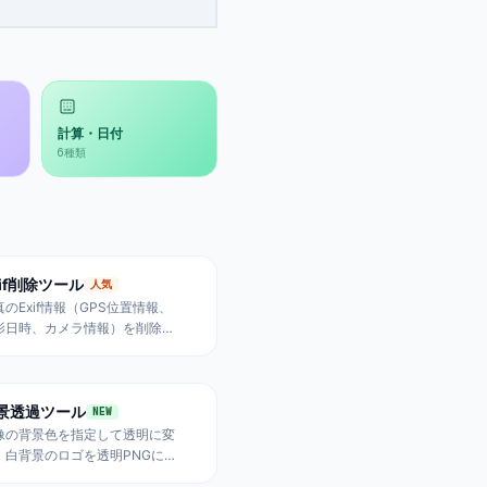
計算・日付
6
種類
xif削除ツール
人気
真のExif情報（GPS位置情報、
影日時、カメラ情報）を削除。
NS投稿やフリマ出品前のプライ
シー保護に最適。完全ローカル
理で安全。
景透過ツール
NEW
像の背景色を指定して透明に変
。白背景のロゴを透明PNGに、
色背景の商品写真から背景を除