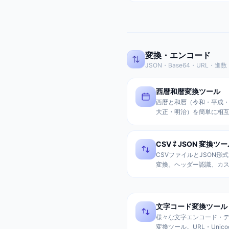
組み合わせて、コピペで
規表現を生成。
変換・エンコード
JSON・Base64・URL・進数
西暦和暦変換ツール
西暦と和暦（令和・平成
大正・明治）を簡単に相
干支や曜日も表示。年号
きで、書類作成や日付確
利。
CSV ⇄ JSON 変換ツ
CSVファイルとJSON形
変換。ヘッダー認識、カ
リミタ、型変換、引用符
プ処理対応。スプレッド
API連携に最適。
文字コード変換ツール
様々な文字エンコード・
変換ツール。URL・Unico