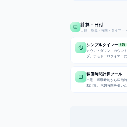
対応。
計算・日付
日数・単位・時間・タイマー
シンプルタイマー
NEW
カウントダウン、カウン
プ、ポモドーロタイマー
料理、勉強、筋トレなど
面で使える。フルスクリ
で集中力アップ。
稼働時間計算ツール
出勤・退勤時刻から稼働
動計算。休憩時間を引い
間、残業時間、給与計算
応。複数日の合計計算も