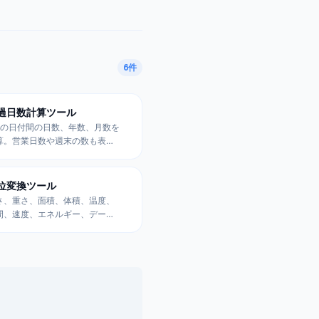
6
件
過日数計算ツール
つの日付間の日数、年数、月数を
算。営業日数や週末の数も表
。記念日まであと何日か、○日
は何日かを簡単に計算。
位変換ツール
さ、重さ、面積、体積、温度、
間、速度、エネルギー、データ
イズなど9カテゴリの単位を相互
換。リアルタイム変換と高精度
算対応。