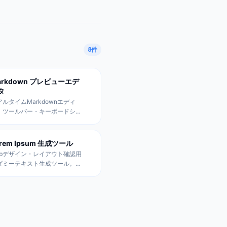
8
件
arkdown プレビューエデ
タ
アルタイムMarkdownエディ
。ツールバー・キーボードショ
トカット対応、セキュリティ強
、テーブル機能付き。分割表
、ファイル読み込み・保存、
orem Ipsum 生成ツール
TML出力対応。
ebデザイン・レイアウト確認用
ダミーテキスト生成ツール。ラ
ン語・日本語・英語対応、単
・文・段落数指定可能。