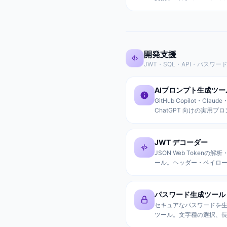
Base64・16進数・バイ
ルス符号など多数の形式
開発支援
JWT・SQL・API・パスワー
AIプロンプト生成ツー
GitHub Copilot・Claude
ChatGPT 向けの実用プ
テンプレートから生成。
比較・技術調査・バグ調
ド改修など8種類のテンプ
JWT デコーダー
で、ハルシネーション防
JSON Web Tokenの解
差分原則を盛り込んだプ
ール。ヘッダー・ペイロ
を簡単作成。
コード、有効期限チェッ
クレームの解析機能付き
パスワード生成ツール
セキュアなパスワードを
ツール。文字種の選択、
定、複数パスワードの一