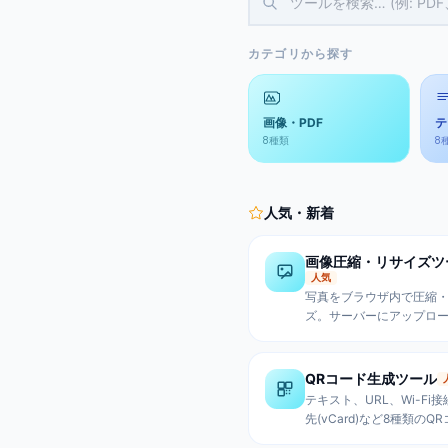
カテゴリから探す
画像・PDF
テ
8
種類
8
人気・新着
画像圧縮・リサイズツ
人気
写真をブラウザ内で圧縮
ズ。サーバーにアップロ
安全。JPEG/PNG/Web
ラッグ＆ドロップで複数
括処理。
QRコード生成ツール
テキスト、URL、Wi-Fi
先(vCard)など8種類のQ
生成。サイズ調整、エラ