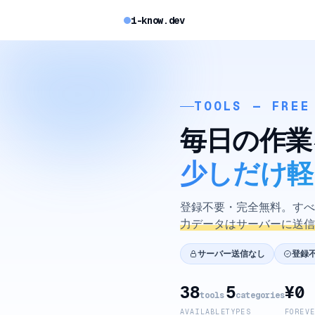
i-know.dev
TOOLS — FREE
毎日の作業
少しだけ軽
登録不要・完全無料。すべ
力データはサーバーに送信
サーバー送信なし
登録
38
5
¥0
tools
categories
AVAILABLE
TYPES
FOREV