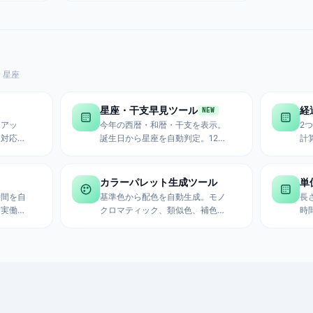
ァイル整合性チェック、パスワー
ド検証、データ識別に対応。
・星座
星座・干支早見ツール
経
NEW
トアッ
今年の西暦・和暦・干支を表示。
2
に対応。
誕生日から星座を自動判定。12星
計
様々な場
座早見表と干支一覧表付き。占
示
ーン表示
い、プロフィール作成、雑学確認
後
に便利。
カラーパレット生成ツール
単
時間を自
基準色から配色を自動生成。モノ
長
た実働時
クロマティック、類似色、補色、
時
まで対
トライアドなど様々なカラースキ
サ
可能。
ームを生成し、アクセシビリティ
変
のコントラスト比もチェック。
計