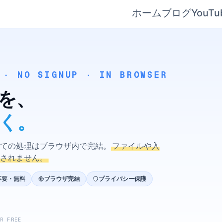
ホーム
ブログ
YouTu
 · NO SIGNUP · IN BROWSER
を、
く。
ての処理はブラウザ内で完結。
ファイルや入
されません。
不要・無料
ブラウザ完結
プライバシー保護
ER FREE