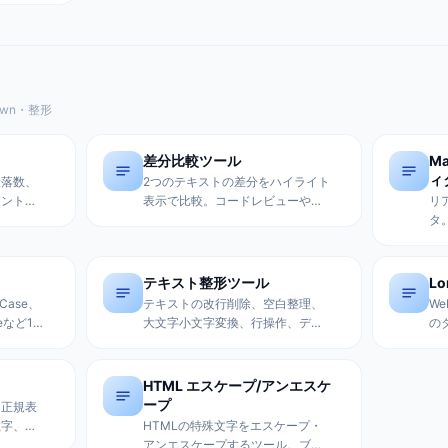
込み、API送信、メール表示に最
。ブラウ
適。
own・整形
差分比較ツール
M
ィ
段落数、
2つのテキストの差分をハイライト
ウント。
表示で比較。コードレビューや文
リ
読み上げ
書の変更確認に便利。並列表示・
タ
目安機能
インライン表示切り替え、文字レ
ー
ベル詳細比較対応。
化
示
テキスト整形ツール
L
H
Case、
テキストの改行削除、空白整理、
W
seなど12
大文字小文字変換、行操作、デー
の
プログラ
タ抽出など様々な整形操作を簡単
テ
ル名の命
に行えるツール。26種類の整形機
語
能を搭載。
HTML エスケープ/アンエスケ
ープ
に正規表
数字、文
HTMLの特殊文字をエスケープ・
ターンを
アンエスケープするツール。ブロ