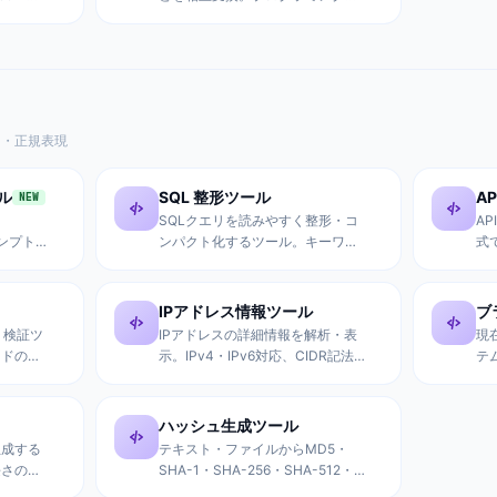
ナリ・モー
数学学習に最適。リアルタイム変
対応。
換、進数対応表、プレフィックス
対応。
ド・正規表現
ル
SQL 整形ツール
A
NEW
・
SQLクエリを読みやすく整形・コ
A
ロンプトを
ンパクト化するツール。キーワー
式
ファイル
ド大文字化、適切なインデント、
C
査・コー
JOIN・サブクエリ・CTE構造の整
情
レート
理対応。
IPアドレス情報ツール
ブ
止・最小
析・検証ツ
IPアドレスの詳細情報を解析・表
現
ロンプト
ードのデ
示。IPv4・IPv6対応、CIDR記法、
テ
ク、標準
プライベートIP判定、ネットワー
時
。
ク計算、形式変換機能付き。
認
適
ハッシュ生成ツール
生成する
テキスト・ファイルからMD5・
長さの指
SHA-1・SHA-256・SHA-512・
括生成に
CRC32等のハッシュ値を生成。フ