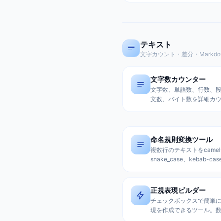
前のプライバシー保護に
ザ内処理で安全。
テキスト
文字カウント・差分・Markd
文字数カウンター
文字数、単語数、行数、
文数、バイト数を詳細カ
日本語・英語混在対応、
時間計算、プレゼン時間
付き。
命名規則変換ツール
複数行のテキストをcamel
snake_case、kebab-ca
種類の形式に一括変換。
ミングの変数名やファイ
名規則統一に最適。
正規表現ビルダー
チェックボックスで簡単
現を作成できるツール。
字、絵文字など様々なパ