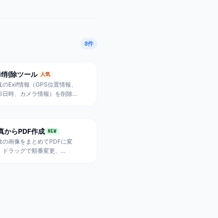
。ブラウザ内処理でサーバーア
プロード不要。
8
件
xif削除ツール
人気
真のExif情報（GPS位置情報、
影日時、カメラ情報）を削除。
NS投稿やフリマ出品前のプライ
シー保護に最適。完全ローカル
理で安全。
真からPDF作成
NEW
数の画像をまとめてPDFに変
。ドラッグで順番変更、
/A3/Letterサイズ選択可能。書
スキャン、写真アルバム、レシ
ト保存に最適。