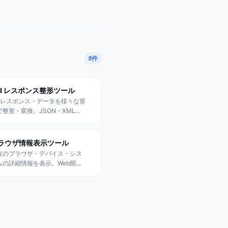
8
件
PI レスポンス整形ツール
PIレスポンス・データを様々な形
で整形・変換。JSON・XML・
SV・YAML・cURL形式対応、型
報表示、キーソート機能付き。
ラウザ情報表示ツール
在のブラウザ・デバイス・シス
ムの詳細情報を表示。Web開発
のデバッグやデバイス情報の確
、ブラウザ対応チェックに最
。