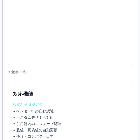
0
文字,
1
行
対応機能
CSV → JSON:
• ヘッダー行の自動認識
• カスタムデリミタ対応
• 引用符内のエスケープ処理
• 数値・真偽値の自動変換
• 整形・コンパクト出力