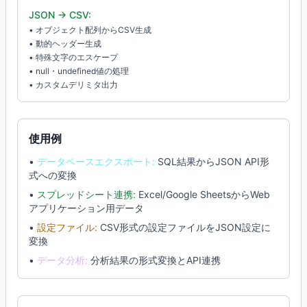
JSON → CSV:
• オブジェクト配列からCSV生成
• 動的ヘッダー生成
• 特殊文字のエスケープ
• null・undefined値の処理
• カスタムデリミタ出力
使用例
•
データベースエクスポート:
SQL結果からJSON API形
式への変換
•
スプレッドシート連携:
Excel/Google SheetsからWeb
アプリケーション用データ
•
設定ファイル:
CSV形式の設定ファイルをJSON設定に
変換
•
データ分析:
分析結果の形式変換とAPI連携