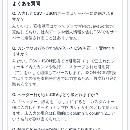
よくある質問
Q. 入力したCSV・JSONデータはサーバーに送信されま
すか？
A. いいえ。変換処理はすべてブラウザ内のJavaScriptで
完結しており、社内データや個人情報を含むCSVでもサー
バーに送信されることはありません。
Q. カンマや改行を含む値が入ったCSVも正しく変換でき
ますか？
A. はい。CSV→JSON変換では引用符（"）で囲まれたフ
ィールド内のカンマや改行、エスケープされた引用符
（""）を正しく認識してパースします。JSON→CSV変換
では全ての値を引用符付きで出力するため、再度取り込む
際も安全です。
Q. ヘッダー行がないCSVはどう扱われますか？
A. 「ヘッダー」設定を「なし」にすると、カスタムキー
欄に入力したキー名（カンマ区切り）が列名として使われ
ます。未入力の場合は自動的に column_1, column_2... と
いう名前が割り当てられます。
Q. 数値やtrue/falseの値はどう変換されますか？