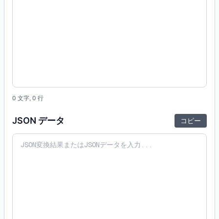
0
文字,
0
行
JSON データ
コピー