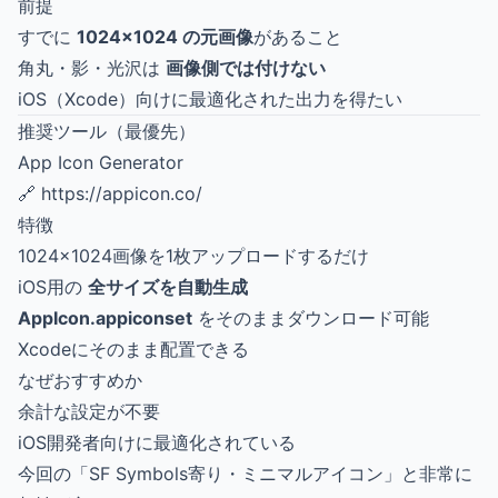
前提
すでに
1024×1024 の元画像
があること
角丸・影・光沢は
画像側では付けない
iOS（Xcode）向けに最適化された出力を得たい
推奨ツール（最優先）
App Icon Generator
🔗
https://appicon.co/
特徴
1024×1024画像を1枚アップロードするだけ
iOS用の
全サイズを自動生成
AppIcon.appiconset
をそのままダウンロード可能
Xcodeにそのまま配置できる
なぜおすすめか
余計な設定が不要
iOS開発者向けに最適化されている
今回の「SF Symbols寄り・ミニマルアイコン」と非常に