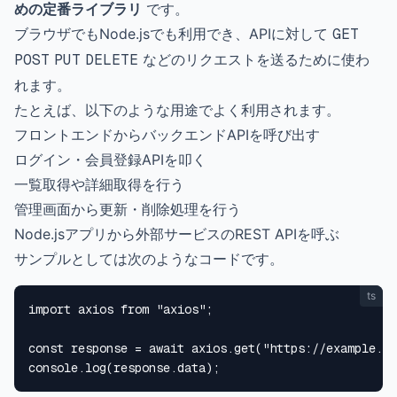
めの定番ライブラリ
です。
ブラウザでもNode.jsでも利用でき、APIに対して
GET
POST
PUT
DELETE
などのリクエストを送るために使わ
れます。
たとえば、以下のような用途でよく利用されます。
フロントエンドからバックエンドAPIを呼び出す
ログイン・会員登録APIを叩く
一覧取得や詳細取得を行う
管理画面から更新・削除処理を行う
Node.jsアプリから外部サービスのREST APIを呼ぶ
サンプルとしては次のようなコードです。
ts
import axios from "axios";

const response = await axios.get("https://example.co