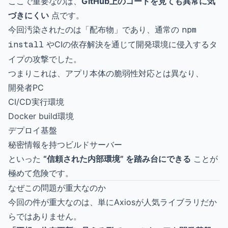
ここで重要なのは、
GitHub上のコードを見ても異常に気
づきにくい
点です。
今回汚染されたのは「配布物」であり、通常の
npm
install
やCIの依存解決を通じて開発環境に侵入するタ
イプの攻撃でした。
つまりこれは、アプリ本体の脆弱性対応とは異なり、
開発者PC
CI/CD実行環境
Docker build環境
デプロイ基盤
秘密情報を持つビルドサーバー
といった
“信頼された内部環境” を踏み台にできる
ことが
極めて危険です。
なぜこの問題が重大なのか
今回の件が重大なのは、単にAxiosが人気ライブラリだか
らではありません。