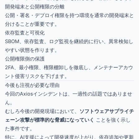
開発端末と公開権限の分離
公開・署名・デプロイ権限を持つ環境を通常の開発端末と
分けることが重要です。
依存監査と可視化
SBOM、依存監査、ログ監視を継続的に行い、異常検知し
やすい状態を作ります。
公開権限側の保護
2FA、最小権限、権限棚卸しを徹底し、メンテナーアカウ
ント侵害リスクを下げます。
今後も注視が必要な理由
今回のAxiosインシデントは、一過性の話題ではありませ
ん。
むしろ今後の開発現場において、
ソフトウェアサプライチ
ェーン攻撃が標準的な脅威になっていく
ことを強く示し
た事件です。
特に、AI支援によって開発速度が上がり、依存追加や更新