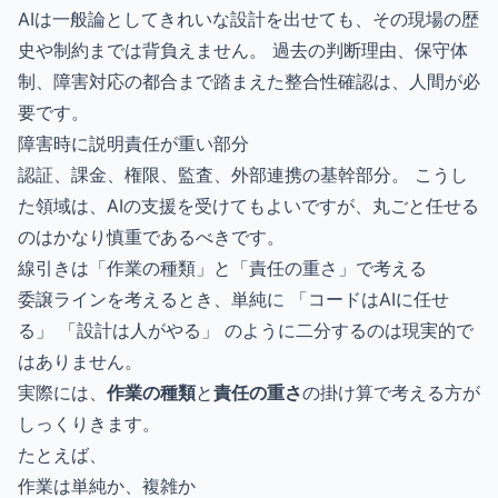
AIは一般論としてきれいな設計を出せても、その現場の歴
史や制約までは背負えません。 過去の判断理由、保守体
制、障害対応の都合まで踏まえた整合性確認は、人間が必
要です。
障害時に説明責任が重い部分
認証、課金、権限、監査、外部連携の基幹部分。 こうし
た領域は、AIの支援を受けてもよいですが、丸ごと任せる
のはかなり慎重であるべきです。
線引きは「作業の種類」と「責任の重さ」で考える
委譲ラインを考えるとき、単純に 「コードはAIに任せ
る」 「設計は人がやる」 のように二分するのは現実的で
はありません。
実際には、
作業の種類
と
責任の重さ
の掛け算で考える方が
しっくりきます。
たとえば、
作業は単純か、複雑か