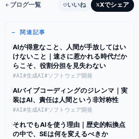
ブログ一覧
いいね
Xでシェア
— 関連記事
AIが得意なこと、人間が手放してはい
けないこと｜速さに惹かれる時代だか
らこそ、役割分担を見失わない
#
AI
#
生成AI
#
ソフトウェア開発
AIバイブコーディングのジレンマ｜実
装はAI、責任は人間という非対称性
#
AI
#
生成AI
#
ソフトウェア開発
それでもAIを使う理由｜歴史的転換点
の中で、SEは何を変えるべきか