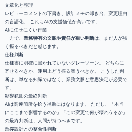
文章化と整理
レビューコメントの下書き、設計メモの叩き台、変更理由
の言語化。 これもAIの支援価値が高いです。
AIに任せにくい作業
一方で、
業務特有の文脈や責任が重い判断
は、まだ人が強
く握るべきだと感じます。
仕様判断
仕様書に明確に書かれていないグレーゾーン。 どちらに
寄せるべきか、運用上どう振る舞うべきか。 こうした判
断は、単なる知識ではなく、業務文脈と意思決定が必要で
す。
影響範囲の最終判断
AIは関連箇所を拾う補助にはなります。 ただし、「本当
にここまで影響するのか」「この変更で何が壊れうるか」
の最終判断は、人間が持つべきです。
既存設計との整合性判断