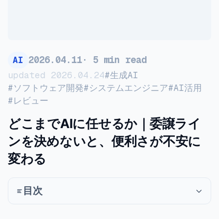
2026
.
04
.
11
·
5
min read
AI
#
生成AI
updated
2026
.
04
.
24
#
ソフトウェア開発
#
システムエンジニア
#
AI活用
#
レビュー
どこまでAIに任せるか｜委譲ライ
ンを決めないと、便利さが不安に
変わる
目次